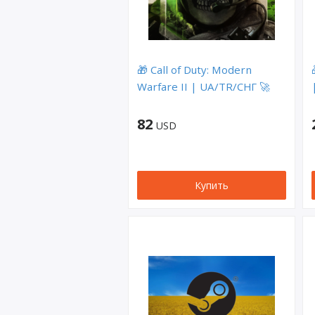
🎁 Call of Duty: Modern
Warfare II | UA/TR/СНГ 🚀
82
USD
Купить