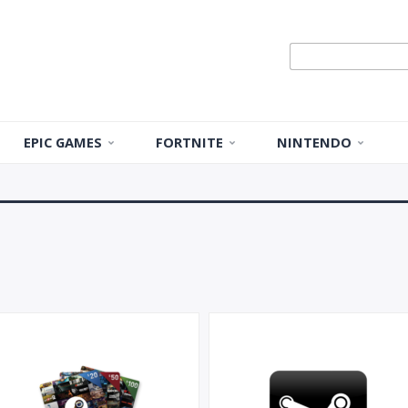
EPIC GAMES
FORTNITE
NINTENDO
Игры
Fortnite |
Nintendo
VBUCKS
Eshop | Карты
оплаты
Смена региона
Fortnite |
Скины, паки,
услуги,
подписки