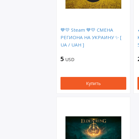
💙💛 Steam 💙💛 СМЕНА
РЕГИОНА НА УКРАИНУ ✨ [
UA / UAH ]
5
USD
Купить