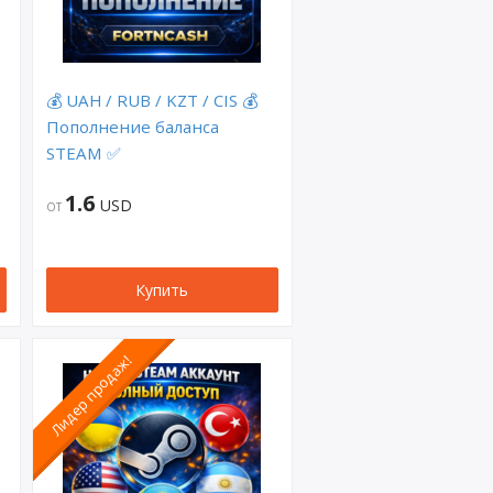
💰 UAH / RUB / KZT / CIS 💰
Пополнение баланса
STEAM ✅
1.6
USD
ОТ
Купить
Лидер продаж!