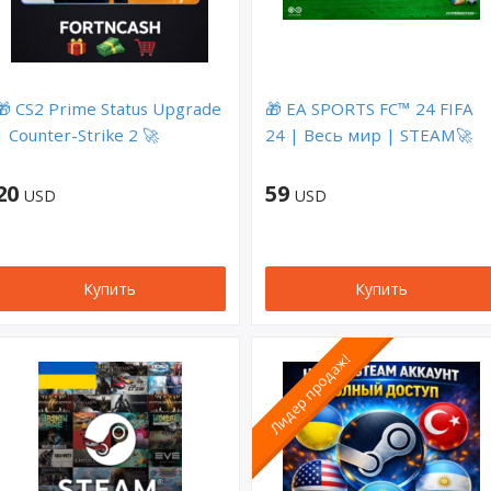
🎁 CS2 Prime Status Upgrade
🎁 EA SPORTS FC™ 24 FIFA
| Counter-Strike 2 🚀
24 | Весь мир | STEAM🚀
20
59
USD
USD
Купить
Купить
Лидер продаж!