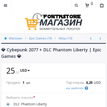
0
Магазин
Epic Games (10)
Игры (15)
💎 Cybepunk 2077 + DLC Phantom Liberty | Epic
Games 💎
25
USD
.
00
Продано
1
Партнерам
0,25
USD
шт.
как заработать
*
Выберите покупку
DLC Phantom Liberty