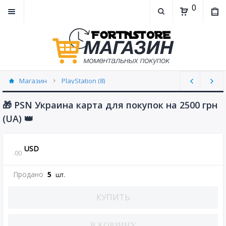
0
Магазин
PlayStation (8)
PlayStation | Пополнение бумажника (25)
🎁 PSN Украина карта для покупок на 2500 грн
(UA) 👑
USD
.
00
Продано
5
шт.
КУПИТЬ
В КОРЗИНУ