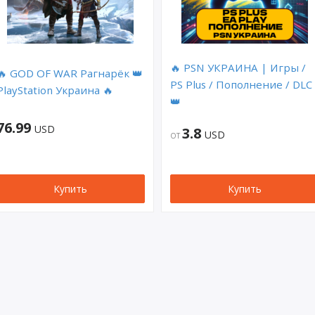
🔥 PSN УКРАИНА | Игры /
🔥 GOD OF WAR Рагнарёк 👑
PS Plus / Пополнение / DLC
PlayStation Украина 🔥
👑
76.99
USD
3.8
USD
ОТ
Купить
Купить