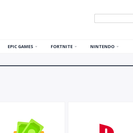
EPIC GAMES
FORTNITE
NINTENDO
Игры
Fortnite |
Nintendo
VBUCKS
Eshop | Карты
оплаты
Смена региона
Fortnite |
Скины, паки,
услуги,
подписки